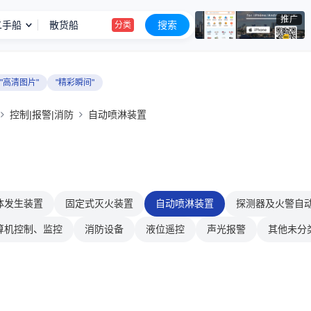
推广
二手船
散货船
搜索
分类
港作拖轮
分类
出售1995年日本建造5000吨油船
信息
"高清图片"
"精彩瞬间"
出售1995年日本建造5000吨油船
信息
控制|报警|消防
自动喷淋装置
出售2013年3500吨成品油轮
信息
出售5030吨干货船
信息
出售2012年4000马力全回转拖轮
信息
体发生装置
固定式灭火装置
自动喷淋装置
探测器及火警自
原油船
分类
算机控制、监控
消防设备
液位遥控
声光报警
其他未分