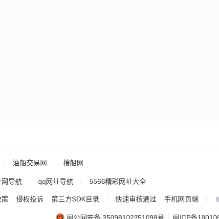
油船交易网
搜船网
上网导航
qq网址导航
5566精彩网址大全
政策
侵权投诉
第三方SDK目录
快速审核通过
手机网页端
闽公网安备 35098102351098号
闽ICP备18010