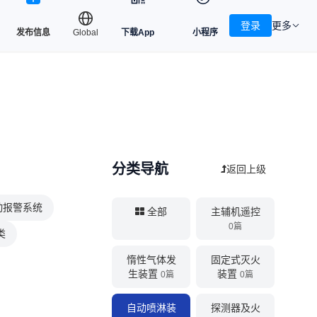
登录
更多
发布信息
Global
下载App
小程序
分类导航
返回上级
动报警系统
全部
主辅机遥控
0篇
类
惰性气体发
固定式灭火
生装置
装置
0篇
0篇
自动喷淋装
探测器及火