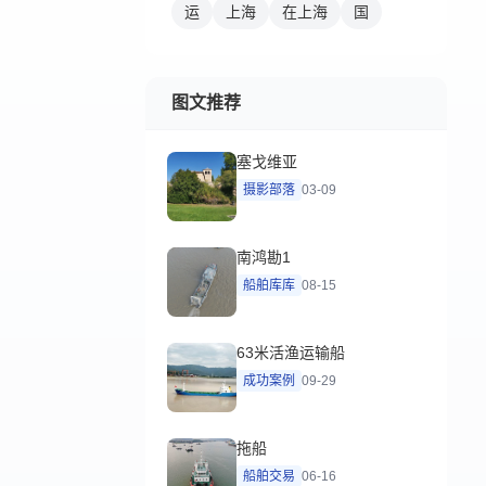
运
上海
在上海
国
图文推荐
塞戈维亚
摄影部落
03-09
南鸿勘1
船舶库库
08-15
63米活渔运输船
成功案例
09-29
拖船
船舶交易
06-16