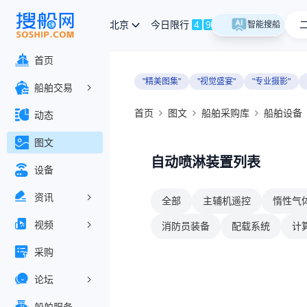
北京
今日限行
4
9
智能搜船
首页
"精美图集"
"视觉盛宴"
"专业摄影"
船舶交易
首页
图文
船舶采购库
船舶设备
动态
图文
自动喷淋装置列表
设备
资讯
全部
主辅机遥控
惰性气
视频
消防员装备
配载系统
计
采购
论坛