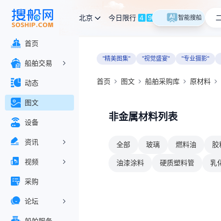
北京
今日限行
4
9
智能搜船
首页
"精美图集"
"视觉盛宴"
"专业摄影"
船舶交易
首页
图文
船舶采购库
原材料
动态
图文
非金属材料列表
设备
资讯
全部
玻璃
燃料油
胶
视频
油漆涂料
硬质塑料管
乳
采购
论坛