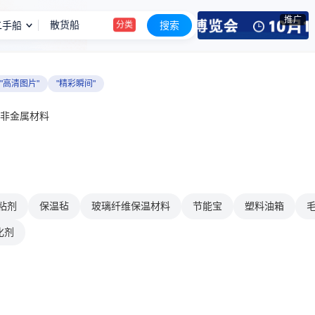
推广
二手船
搜索
出售1990年3400马力全回转拖轮
信息
出售2012年4000马力全回转拖轮
信息
出售2013年3500吨成品油轮
信息
"高清图片"
"精彩瞬间"
99.8米运沙船
信息
非金属材料
出售5030吨干货船
信息
港作拖轮
分类
粘剂
保温毡
玻璃纤维保温材料
节能宝
塑料油箱
化剂