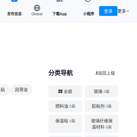
登录
更多
发布信息
Global
下载App
小程序
分类导航
返回上级
毛毡
润滑油
全部
玻璃
0篇
燃料油
胶粘剂
0篇
0篇
保温毡
玻璃纤维保
0篇
温材料
0篇