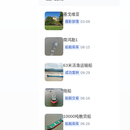
塞戈维亚
摄影部落
03-09
南鸿勘1
船舶库库
08-15
63米活渔运输船
成功案例
09-29
拖船
船舶交易
06-16
10000吨散货船
船舶库库
06-26