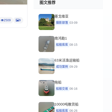
图文推荐
塞戈维亚
2509
9
摄影部落
03-09
南鸿勘1
船舶库库
08-15
63米活渔运输船
成功案例
09-29
拖船
船舶交易
06-16
10000吨散货船
船舶库库
06-26