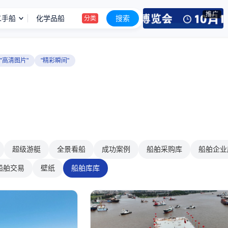
推广
二手船
化学品船
搜索
分类
出售1995年日本建造5000吨油船
信息
出售2012年4000马力全回转拖轮
信息
"高清图片"
"精彩瞬间"
99.8米运沙船
信息
出售2013年3500吨成品油轮
信息
1.3万吨油化船
信息
成品油船
分类
超级游艇
全景看船
成功案例
船舶采购库
船舶企业
船舶交易
壁纸
船舶库库