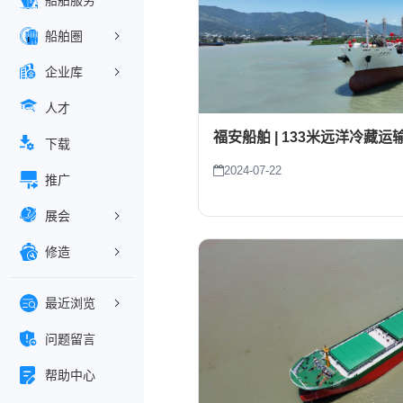
船舶服务
船舶圏
企业库
人才
福安船舶 | 133米远洋冷藏
下载
2024-07-22
推广
展会
修造
最近浏览
问题留言
帮助中心