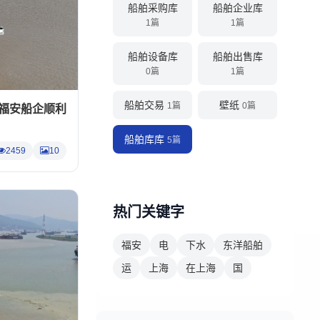
船舶采购库
船舶企业库
1篇
1篇
船舶设备库
船舶出售库
0篇
1篇
船舶交易
壁纸
1篇
0篇
在福安船企顺利
船舶库库
5篇
2459
10
热门关键字
福安
电
下水
东洋船舶
运
上海
在上海
国