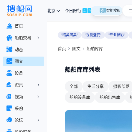
北京
今日限行
4
9
智能搜船
首页
"精美图集"
"视觉盛宴"
"专业摄影"
船舶交易
首页
图文
船舶库库
动态
图文
船舶库库列表
设备
资讯
全部
生活分享
摄影部落
视频
船舶设备库
船舶出售库
采购
论坛